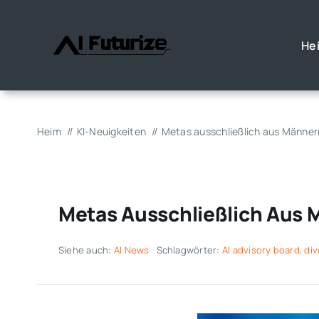
Zum
Inhalt
He
springen
Heim
KI-Neuigkeiten
Metas ausschließlich aus Männern
Metas Ausschließlich Aus 
Siehe auch:
AI News
Schlagwörter:
AI advisory board
,
div