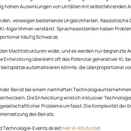
ßig hohen Auswirkungen von Unfällen mit selbstfahrenden A
werden, verewigen bestehende Ungleichheiten. Rassistische D
KI-Algorithmen verstärkt. Sprachassistenten haben Proble
ortional häufig Schwarze.
henden Machtstrukturen wider, und es werden nur begrenzt
 Entwicklung übersieht oft das Potenzial generativer KI, 
rbeitsplätze automatisieren könnte, die überproportional vo
nder Beirat bei einem namhaften Technologieunternehmen wi
entwickeln. Die Entwicklung wirklich inklusiver Technologie
gesellschaftlicher Probleme umfasst. Die Komplexität der E
mmensetzung des Beirats.
 Technologie-Events direkt
hier in AIfuturize
!