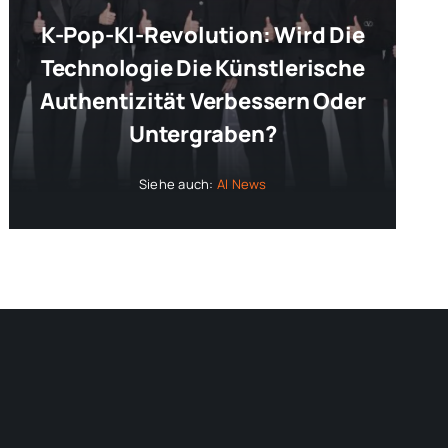
K-Pop-KI-Revolution: Wird Die
Technologie Die Künstlerische
Authentizität Verbessern Oder
Untergraben?
Siehe auch:
AI News