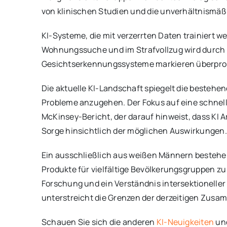
von klinischen Studien und die unverhältnismä
KI-Systeme, die mit verzerrten Daten trainiert 
Wohnungssuche und im Strafvollzug wird durch 
Gesichtserkennungssysteme markieren überprop
Die aktuelle KI-Landschaft spiegelt die beste
Probleme anzugehen. Der Fokus auf eine schnelle
McKinsey-Bericht, der darauf hinweist, dass KI A
Sorge hinsichtlich der möglichen Auswirkungen.
Ein ausschließlich aus weißen Männern bestehe
Produkte für vielfältige Bevölkerungsgruppen zu 
Forschung und ein Verständnis intersektioneller 
unterstreicht die Grenzen der derzeitigen Zusa
Schauen Sie sich die anderen
KI-Neuigkeiten
und