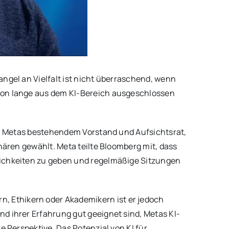
ngel an Vielfalt ist nicht überraschend, wenn
chon lange aus dem KI-Bereich ausgeschlossen
von Metas bestehendem Vorstand und Aufsichtsrat,
nären gewählt. Meta teilte Bloomberg mit, dass
lichkeiten zu geben und regelmäßige Sitzungen
 Ethikern oder Akademikern ist er jedoch
d ihrer Erfahrung gut geeignet sind, Metas KI-
e Perspektive. Das Potenzial von KI für