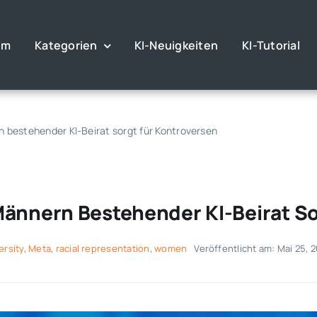
im
Kategorien
KI-Neuigkeiten
KI-Tutorial
 bestehender KI-Beirat sorgt für Kontroversen
Männern Bestehender KI-Beirat So
ersity
,
Meta
,
racial representation
,
women
Veröffentlicht am: Mai 25, 