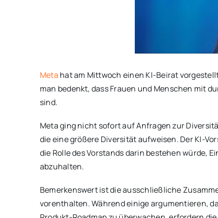
Meta
hat am Mittwoch einen KI-Beirat vorgestell
man bedenkt, dass Frauen und Menschen mit dunk
sind.
Meta ging nicht sofort auf Anfragen zur Diversi
die eine größere Diversität aufweisen. Der KI-Vo
die Rolle des Vorstands darin bestehen würde, 
abzuhalten.
Bemerkenswert ist die ausschließliche Zusamme
vorenthalten. Während einige argumentieren, das
Produkt-Roadmap zu überwachen, erfordern die ein