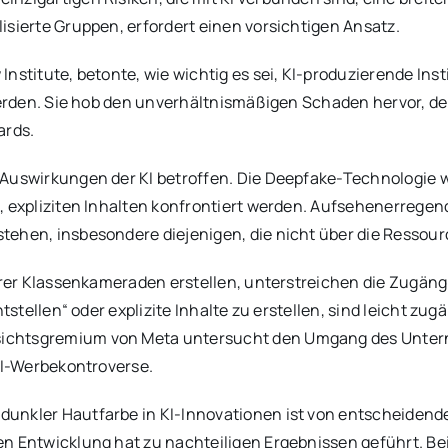
isierte Gruppen, erfordert einen vorsichtigen Ansatz.
nstitute, betonte, wie wichtig es sei, KI-produzierende Inst
 werden. Sie hob den unverhältnismäßigen Schaden hervor, d
ards.
Auswirkungen der KI betroffen. Die Deepfake-Technologie wi
 expliziten Inhalten konfrontiert werden. Aufsehenerregend
tehen, insbesondere diejenigen, die nicht über die Ressou
ihrer Klassenkameraden erstellen, unterstreichen die Zugäng
ntstellen“ oder explizite Inhalte zu erstellen, sind leicht z
chtsgremium von Meta untersucht den Umgang des Unterneh
 AI-Werbekontroverse.
unkler Hautfarbe in KI-Innovationen ist von entscheidend
n Entwicklung hat zu nachteiligen Ergebnissen geführt. Bei