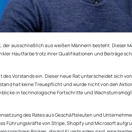
t, der ausschließlich aus weißen Männern besteht. Dieser Ma
ler Hautfarbe trotz ihrer Qualifikationen und Beiträge s
tät des Vorstands ein. Dieser neue Rat unterscheidet sich 
rstand hat keine Treuepflicht und wurde nicht von den Aktio
Einblicke in technologische Fortschritte und Wachstumsmög
nsetzung des Rates aus Geschäftsleuten und Unternehmern,
s Führungskräfte von Stripe, Shopify und Microsoft aufgrun
zigartigen Risiken, die mit KI verbunden sind, eine breiter