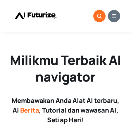
Lewati
ke
konten
Milikmu
Terbaik
AI
navigator
Membawakan Anda Alat AI terbaru,
AI
Berita
, Tutorial dan wawasan AI,
Setiap Hari!