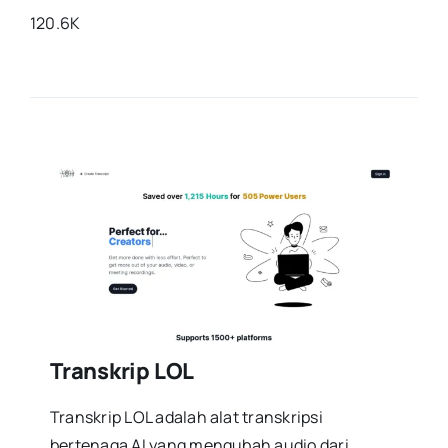
120.6K
Transkrip LOL
Transkrip LOL adalah alat transkripsi
bertenaga AI yang mengubah audio dari