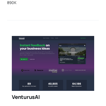
890K
VenturusAI