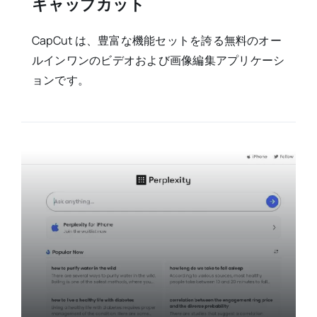
キャップカット
CapCut は、豊富な機能セットを誇る無料のオー
ルインワンのビデオおよび画像編集アプリケーシ
ョンです。