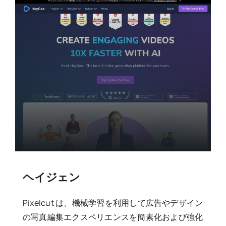
ヘイジェン
Pixelcut は、機械学習を利用して広告やデザイン
の写真編集エクスペリエンスを簡素化および強化