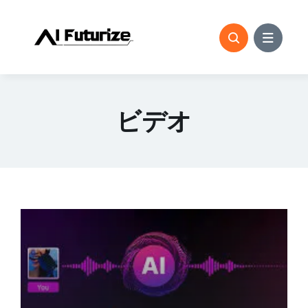
コ
ン
テ
ン
ツ
に
ビデオ
ス
キ
ッ
プ