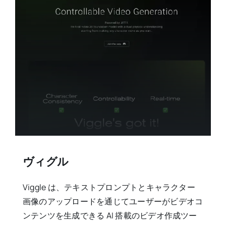
ヴィグル
Viggle は、テキストプロンプトとキャラクター
画像のアップロードを通じてユーザーがビデオコ
ンテンツを生成できる AI 搭載のビデオ作成ツー