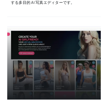
する多目的 AI 写真エディターです。