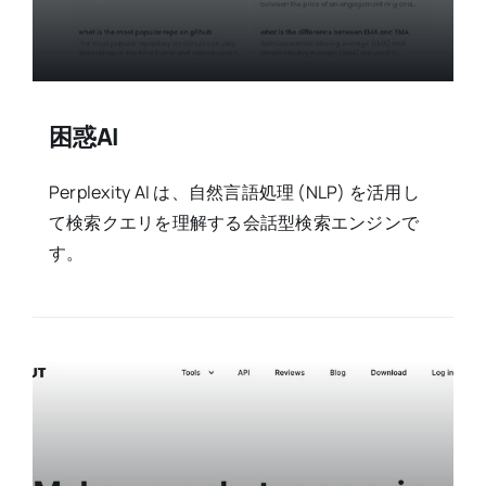
困惑AI
Perplexity AI は、自然言語処理 (NLP) を活用し
て検索クエリを理解する会話型検索エンジンで
す。