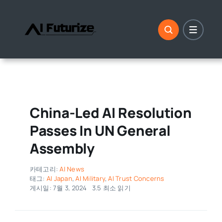
콘
텐
츠
로
건
너
뛰
기
China-Led AI Resolution
Passes In UN General
Assembly
카테고리:
AI News
태그:
AI Japan
,
AI Military
,
AI Trust Concerns
게시일: 7월 3, 2024
3.5 최소 읽기