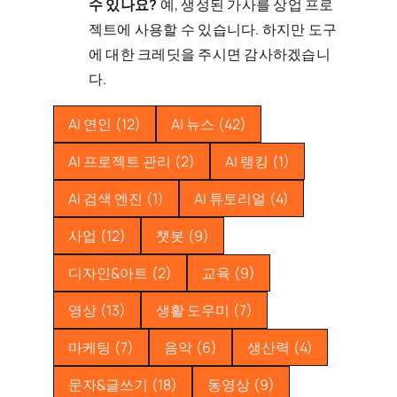
수 있나요?
예, 생성된 가사를 상업 프로
젝트에 사용할 수 있습니다. 하지만 도구
에 대한 크레딧을 주시면 감사하겠습니
다.
AI 연인
(12)
AI 뉴스
(42)
AI 프로젝트 관리
(2)
AI 랭킹
(1)
AI 검색 엔진
(1)
AI 튜토리얼
(4)
사업
(12)
챗봇
(9)
디자인&아트
(2)
교육
(9)
영상
(13)
생활 도우미
(7)
마케팅
(7)
음악
(6)
생산력
(4)
문자&글쓰기
(18)
동영상
(9)