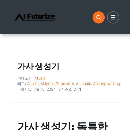
콘
텐
츠
로
건
너
뛰
기
가사 생성기
카테고리:
Music
태그:
AI arts
,
AI lyrics Generator
,
AI music
,
AI song wirting
게시일: 7월 10, 2024
3.4 최소 읽기
가사 생성기: 독특한