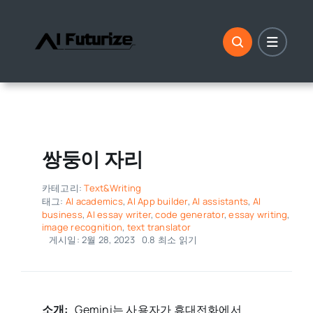
콘
텐
츠
로
건
너
뛰
기
쌍둥이 자리
카테고리:
Text&Writing
태그:
AI academics
,
AI App builder
,
AI assistants
,
AI
business
,
AI essay writer
,
code generator
,
essay writing
,
image recognition
,
text translator
게시일: 2월 28, 2023
0.8 최소 읽기
소개:
Gemini는 사용자가 휴대전화에서