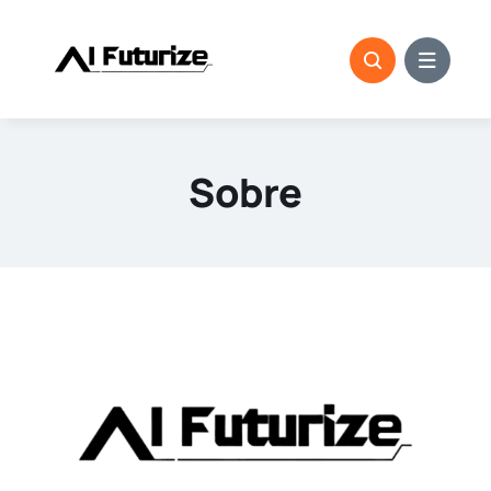
Ir
para
o
conteúdo
Sobre