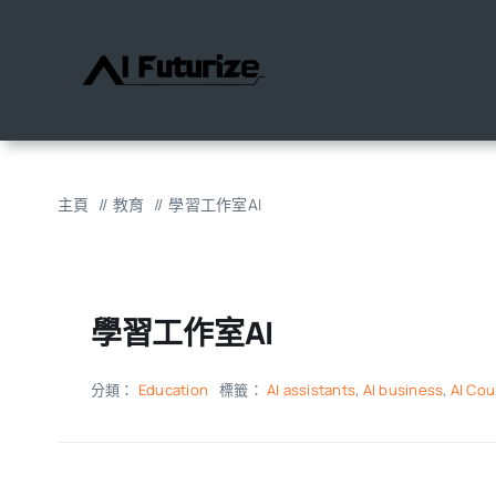
跳
至
內
容
主頁
教育
學習工作室AI
學習工作室AI
分類：
Education
標籤：
AI assistants
,
AI business
,
AI Cou