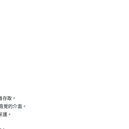
覽器存取。
提供直覺的介面。
到保護。