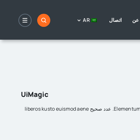
عن
اتصال
AR
UiMagic
Elementum nulla turpis cursus. عدد صحيح liberos kusto euismod aene