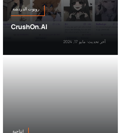
روبوت الدردشة
CrushOn.AI
آخر تحديث: مايو 17, 2024
إنتاجية