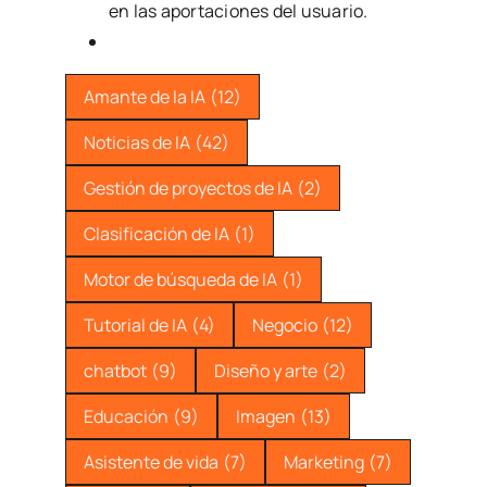
en las aportaciones del usuario.
Amante de la IA
(12)
Noticias de IA
(42)
Gestión de proyectos de IA
(2)
Clasificación de IA
(1)
Motor de búsqueda de IA
(1)
Tutorial de IA
(4)
Negocio
(12)
chatbot
(9)
Diseño y arte
(2)
Educación
(9)
Imagen
(13)
Asistente de vida
(7)
Marketing
(7)