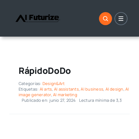
saltar
al
contenido
RápidoDoDo
Categorías:
Design&Art
Etiquetas:
AI arts
,
AI assistants
,
AI business
,
AI design
,
AI
image generator
,
AI marketing
Publicado en: junio 27, 2024
Lectura mínima de 3,3