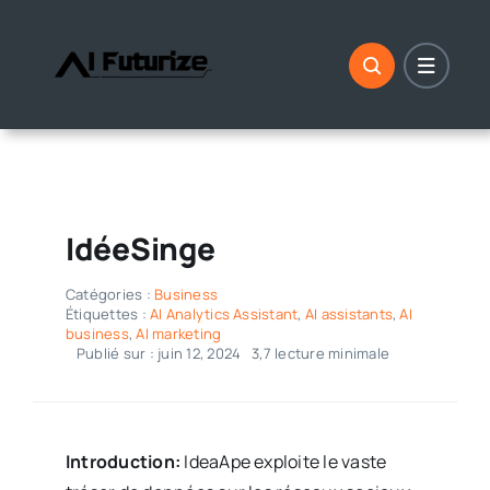
Aller
au
contenu
IdéeSinge
Catégories :
Business
Étiquettes :
AI Analytics Assistant
,
AI assistants
,
AI
business
,
AI marketing
Publié sur : juin 12, 2024
3,7 lecture minimale
Introduction:
IdeaApe exploite le vaste