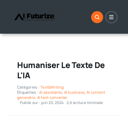
Aller
au
contenu
Humaniser Le Texte De
L'IA
Catégories :
Text&Writing
Étiquettes :
AI assistants
,
AI business
,
AI content
generator
,
AI text converter
Publié sur : juin 20, 2024
2,6 lecture minimale