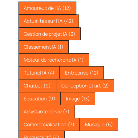
Amoureux de l'IA
(12)
Actualités sur l'IA
(42)
Gestion de projet IA
(2)
Classement IA
(1)
Moteur de recherche IA
(1)
Tutoriel IA
(4)
Entreprise
(12)
Chatbot
(9)
Conception et art
(2)
Éducation
(9)
Image
(13)
Assistante de vie
(7)
Commercialisation
(7)
Musique
(6)
Productivité
(4)