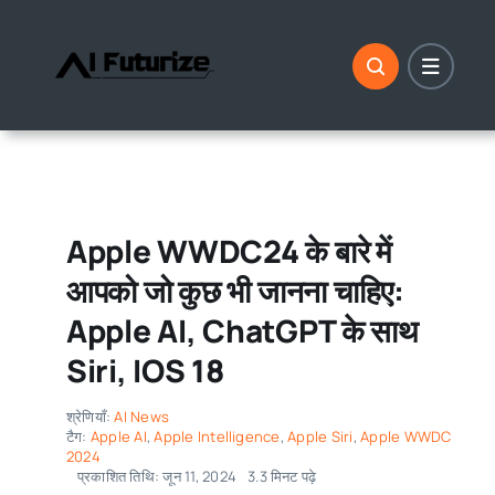
इसे
छोड़कर
सामग्री
पर
बढ़ने
के
लिए
Apple WWDC24 के बारे में
आपको जो कुछ भी जानना चाहिए:
Apple AI, ChatGPT के साथ
Siri, IOS 18
श्रेणियाँ:
AI News
टैग:
Apple AI
,
Apple Intelligence
,
Apple Siri
,
Apple WWDC
2024
प्रकाशित तिथि: जून 11, 2024
3.3 मिनट पढ़े