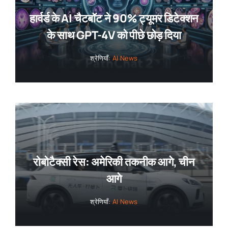
हार्वर्ड के AI चैटबॉट ने 90% ट्यूमर डिटेक्शन
के साथ GPT-4V को पीछे छोड़ दिया
श्रेणियाँ:
AI News
रोबोटैक्सी रेस: अमेरिकी तकनीक आगे, चीन
आगे
श्रेणियाँ:
AI News