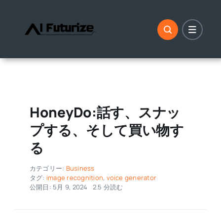
コ
ン
テ
ン
ツ
に
ス
キ
HoneyDo:話す、スナッ
ッ
プする、そして買い物す
プ
る
カテゴリー:
Business
タグ:
image recognition
,
voice generator
公開日: 5月 9, 2024
2.5 分読む