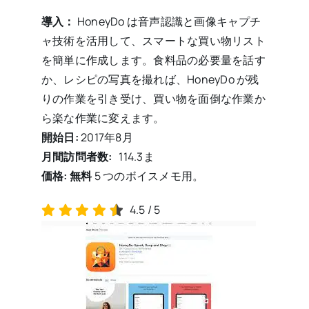
導入：
HoneyDo は音声認識と画像キャプチ
ャ技術を活用して、スマートな買い物リスト
を簡単に作成します。食料品の必要量を話す
か、レシピの写真を撮れば、HoneyDo が残
りの作業を引き受け、買い物を面倒な作業か
ら楽な作業に変えます。
開始日:
2017年8月
月間訪問者数:
114.3
ま
価格: 無料
5 つのボイスメモ用。
4.5
/
5