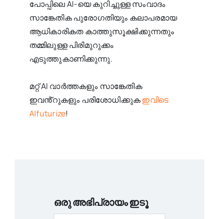
പോപ്പിലെ AI-യെ കുറിച്ചുള്ള സംവാദം
സാങ്കേതിക പുരോഗതിയും കലാപരമായ
ആധികാരികത കാത്തുസൂക്ഷിക്കുന്നതും
തമ്മിലുള്ള പിരിമുറുക്കം
എടുത്തുകാണിക്കുന്നു.
മറ്റ് AI വാർത്തകളും സാങ്കേതിക
ഇവൻ്റുകളും പരിശോധിക്കുക
ഇവിടെ
AIfuturize
!
ഒരു അഭിപ്രായം ഇടൂ