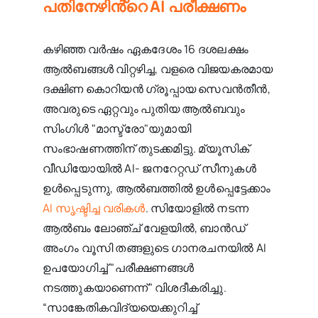
പതിനേഴിൻ്റെ AI പരീക്ഷണം
കഴിഞ്ഞ വർഷം ഏകദേശം 16 ദശലക്ഷം
ആൽബങ്ങൾ വിറ്റഴിച്ച, വളരെ വിജയകരമായ
ദക്ഷിണ കൊറിയൻ ഗ്രൂപ്പായ സെവൻതീൻ,
അവരുടെ ഏറ്റവും പുതിയ ആൽബവും
സിംഗിൾ "മാസ്ട്രോ"യുമായി
സംഭാഷണത്തിന് തുടക്കമിട്ടു. മ്യൂസിക്
വീഡിയോയിൽ AI- ജനറേറ്റഡ് സീനുകൾ
ഉൾപ്പെടുന്നു, ആൽബത്തിൽ ഉൾപ്പെട്ടേക്കാം
AI സൃഷ്ടിച്ച വരികൾ
. സിയോളിൽ നടന്ന
ആൽബം ലോഞ്ച് വേളയിൽ, ബാൻഡ്
അംഗം വൂസി തങ്ങളുടെ ഗാനരചനയിൽ AI
ഉപയോഗിച്ച് "പരീക്ഷണങ്ങൾ
നടത്തുകയാണെന്ന്" വിശദീകരിച്ചു.
“സാങ്കേതികവിദ്യയെക്കുറിച്ച്