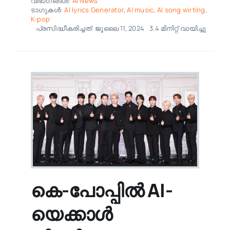
വിഭാഗങ്ങൾ:
AI News
ടാഗുകൾ:
AI lyrics Generator
,
AI music
,
AI song wirting
,
K-pop
പ്രസിദ്ധീകരിച്ചത്: ജൂലൈ 11, 2024
3.4 മിനിറ്റ് വായിച്ചു
കെ-പോപ്പിൽ AI-
യെക്കാൾ