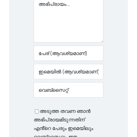
അഭിപ്രായം
അടുത്ത തവണ ഞാൻ
അഭിപ്രായമിടുന്നതിന്
എൻ്റെ പേരും ഇമെയിലും
വെബ്‌സൈറ്റും ഈ