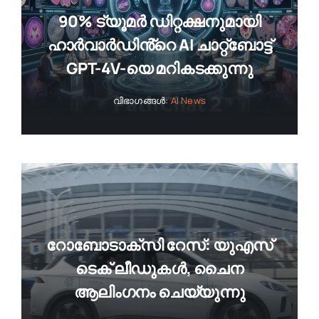
90% ട്യൂമർ ഡിറ്റക്ഷനുമായി
ഹാർവാർഡിൻ്റെ AI ചാറ്റ്ബോട്ട്
GPT-4V-യെ മറികടക്കുന്നു
വിഭാഗങ്ങൾ:
AI News
റോബോടാക്‌സി റേസ്: യുഎസ്
ടെക് ലീഡുകൾ, ചൈന
ആലിംഗനം ചെയ്യുന്നു