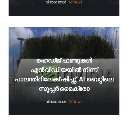
വിഭാഗങ്ങൾ:
AI News
ഹെഡ്ജ് ഫണ്ടുകൾ
എൻവിഡിയയിൽ നിന്ന്
പാലന്തിറിലേക്ക് ഷിഫ്റ്റ്, AI ബെറ്റിലെ
സൂപ്പർ മൈക്രോ
വിഭാഗങ്ങൾ:
AI News