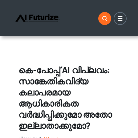
ഉള്ളടക്കത്തിലേക്ക്
പോകുക
കെ-പോപ്പ് AI വിപ്ലവം:
സാങ്കേതികവിദ്യ
കലാപരമായ
ആധികാരികത
വർദ്ധിപ്പിക്കുമോ അതോ
ഇല്ലാതാക്കുമോ?