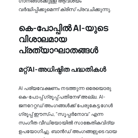
ഗാനങ്ങൾക്കുള്ള ആവശ്യം
വർദ്ധിപ്പിക്കുമെന്ന് ക്രിസ് പ്രവചിക്കുന്നു.
കെ-പോപ്പിൽ AI-യുടെ
വിശാലമായ
പ്രത്യാഘാതങ്ങൾ
മറ്റ് AI-അധിഷ്ഠിത പദ്ധതികൾ
AI പര്യവേക്ഷണം നടത്തുന്ന ഒരേയൊരു
കെ-പോപ്പ് ഗ്രൂപ്പ് പതിനേഴ് അല്ല. AI-
ജനറേറ്റഡ് അംഗങ്ങൾക്ക് പേരുകേട്ട ഗേൾ
ഗ്രൂപ്പ് ഈസ്പ, "സൂപ്പർനോവ" എന്ന
സംഗീത വീഡിയോയിൽ സാങ്കേതികവിദ്യ
ഉപയോഗിച്ചു. ബാൻഡ് അംഗങ്ങളുടെ വായ