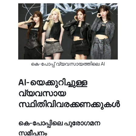
കെ-പോപ്പ് വ്യവസായത്തിലെ AI
AI-യെക്കുറിച്ചുള്ള
വ്യവസായ
സ്ഥിതിവിവരക്കണക്കുകൾ
കെ-പോപ്പിലെ പുരോഗമന
സമീപനം