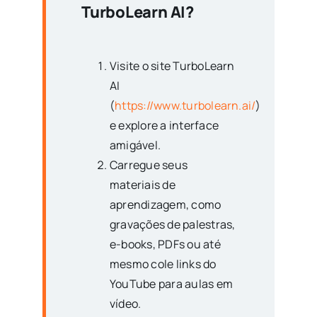
TurboLearn AI?
Visite o site TurboLearn
AI
(
https://www.turbolearn.ai/
)
e explore a interface
amigável.
Carregue seus
materiais de
aprendizagem, como
gravações de palestras,
e-books, PDFs ou até
mesmo cole links do
YouTube para aulas em
vídeo.