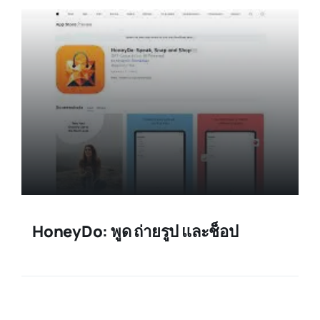
HoneyDo: พูด ถ่ายรูป และช็อป