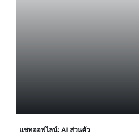
แชทออฟไลน์: AI ส่วนตัว