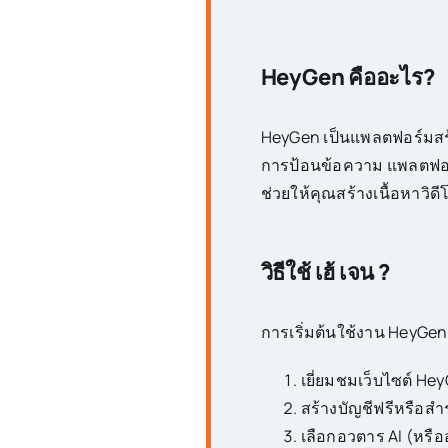
HeyGen คืออะไร?
HeyGen เป็นแพลตฟอร์มสร้างว
การป้อนข้อความ แพลตฟอร์
ช่วยให้คุณสร้างเนื้อหาวิดี
วิธีใช้
เฮ้ เจน
?
การเริ่มต้นใช้งาน HeyGen เ
เยี่ยมชมเว็บไซต์ He
สร้างบัญชีฟรีหรือส
เลือกอวตาร AI (หรื