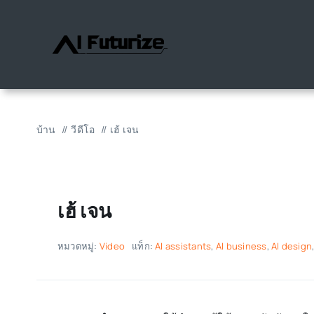
ข้าม
ไป
ที่
เนื้อหา
บ้าน
วีดีโอ
เฮ้ เจน
เฮ้ เจน
หมวดหมู่:
Video
แท็ก:
AI assistants
,
AI business
,
AI design