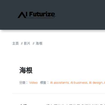
跳
至
內
容
主頁
影片
海根
海根
分類：
Video
標籤：
AI assistants
,
AI business
,
AI design
,