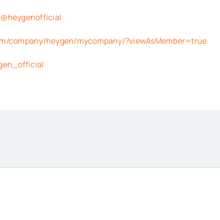
/@heygenofficial
.com/company/heygen/mycompany/?viewAsMember=true
gen_official