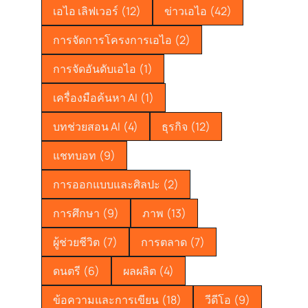
เอไอ เลิฟเวอร์
(12)
ข่าวเอไอ
(42)
การจัดการโครงการเอไอ
(2)
การจัดอันดับเอไอ
(1)
เครื่องมือค้นหา AI
(1)
บทช่วยสอน AI
(4)
ธุรกิจ
(12)
แชทบอท
(9)
การออกแบบและศิลปะ
(2)
การศึกษา
(9)
ภาพ
(13)
ผู้ช่วยชีวิต
(7)
การตลาด
(7)
ดนตรี
(6)
ผลผลิต
(4)
ข้อความและการเขียน
(18)
วีดีโอ
(9)