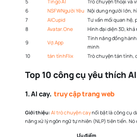
5
Tingo AI
Trò chuyện thoại và v
6
NSFWNgười Yêu
Nội dung người lớn, h
7
AICupid
Tư vấn mối quan hệ, 
8
Avatar.One
Hình đại diện 3D, khả
Tính năng đồng hành l
9
Vợ.App
minh
10
tán tỉnhFlix
Trò chuyện tán tỉnh, 
Top 10 công cụ yêu thích AI
1. AI cay.
truy cập trang web
Giới thiệu:
AI trò chuyện cay
nổi bật là công cụ 
năng xử lý ngôn ngữ tự nhiên (NLP) tiên tiến. Nó
Ưu điểm