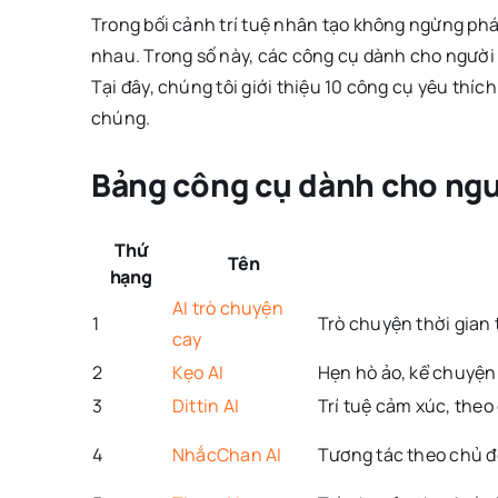
Trong bối cảnh trí tuệ nhân tạo không ngừng phát
nhau. Trong số này, các công cụ dành cho người y
Tại đây, chúng tôi giới thiệu 10 công cụ yêu thí
chúng.
Bảng công cụ dành cho ngư
Thứ
Tên
hạng
AI trò chuyện
1
Trò chuyện thời gian 
cay
2
Kẹo AI
Hẹn hò ảo, kể chuyện
3
Dittin AI
Trí tuệ cảm xúc, theo
4
NhắcChan AI
Tương tác theo chủ đ