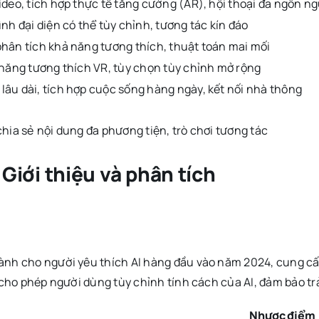
ideo, tích hợp thực tế tăng cường (AR), hội thoại đa ngôn n
ình đại diện có thể tùy chỉnh, tương tác kín đáo
phân tích khả năng tương thích, thuật toán mai mối
 năng tương thích VR, tùy chọn tùy chỉnh mở rộng
âu dài, tích hợp cuộc sống hàng ngày, kết nối nhà thông
chia sẻ nội dung đa phương tiện, trò chơi tương tác
 Giới thiệu và phân tích
dành cho người yêu thích AI hàng đầu vào năm 2024, cung cấ
 cho phép người dùng tùy chỉnh tính cách của AI, đảm bảo t
Nhược điểm