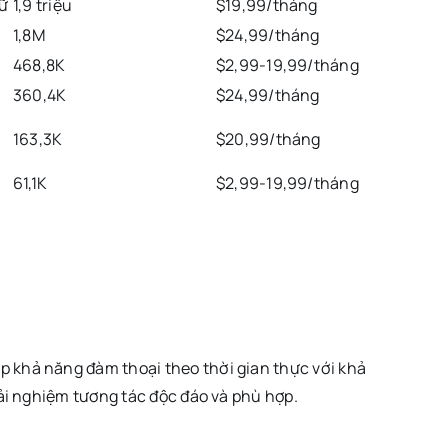
gữ
1,9 triệu
$19,99/tháng
1,8M
$24,99/tháng
468,8K
$2,99-19,99/tháng
360,4K
$24,99/tháng
163,3K
$20,99/tháng
61,1K
$2,99-19,99/tháng
p khả năng đàm thoại theo thời gian thực với khả
rải nghiệm tương tác độc đáo và phù hợp.