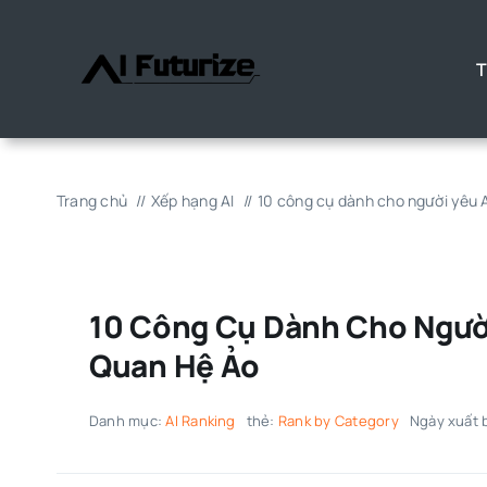
Chuyển
đến
T
nội
dung
Trang chủ
Xếp hạng AI
10 công cụ dành cho người yêu
10 Công Cụ Dành Cho Ngườ
Quan Hệ Ảo
Danh mục:
AI Ranking
thẻ:
Rank by Category
Ngày xuất 