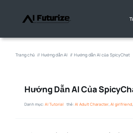
Chuyển
đến
T
nội
dung
Trang chủ
Hướng dẫn AI
Hướng dẫn AI của SpicyChat
Hướng Dẫn AI Của SpicyCh
Danh mục:
AI Tutorial
thẻ:
AI Adult Character
,
AI girlfriend