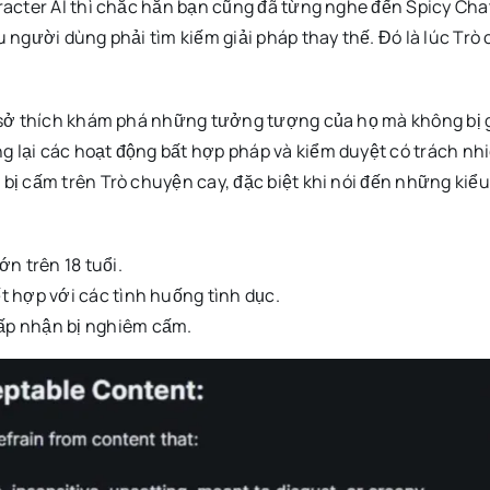
cter AI thì chắc hẳn bạn cũng đã từng nghe đến Spicy Chat
người dùng phải tìm kiếm giải pháp thay thế. Đó là lúc Trò 
sở thích khám phá những tưởng tượng của họ mà không bị gi
ại các hoạt động bất hợp pháp và kiểm duyệt có trách nhiệ
ị cấm trên Trò chuyện cay, đặc biệt khi nói đến những kiểu
n trên 18 tuổi.
 hợp với các tình huống tình dục.
ấp nhận bị nghiêm cấm.