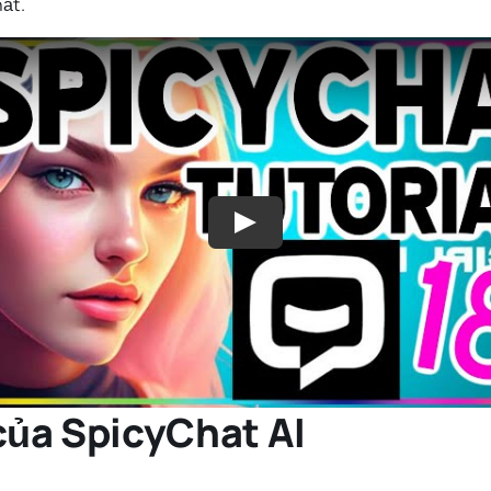
hất.
Play
của SpicyChat AI