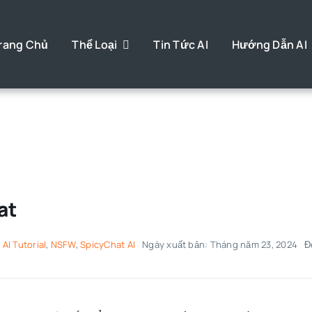
rang Chủ
Thể Loại
Tin Tức AI
Hướng Dẫn AI
at
,
AI Tutorial
,
NSFW
,
SpicyChat AI
Ngày xuất bản: Tháng năm 23, 2024
Đ