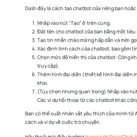
Dưới đây là cách tạo chatbot của riêng bạn hoặc 
Nhấp vào nút “Tạo” ở trên cùng.
Đặt tên cho chatbot của bạn bằng một tiêu 
Tạo tin nhắn chào mừng hấp dẫn và mời gọi
Xác định tính cách của chatbot, bao gồm tín
Chọn mức độ hiển thị của chatbot: Công khai
truy cập).
Thêm hình đại diện (thiết kế hình đại diện
khai.
(Tùy chọn nhưng quan trọng) Nhấp vào nút 
Các ví dụ hội thoại từ các chatbot khác cũ
Bạn có thể xuất nhân vật yêu thích của mình từ A
cách và ví dụ về cuộc trò chuyện.
Hãy thoải mái điều hướng
trang web SpicyChat A