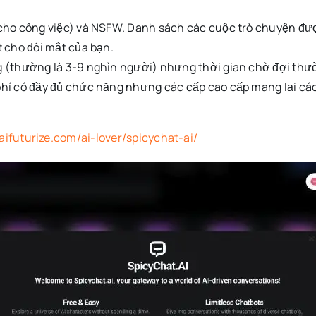
ho công việc) và NSFW. Danh sách các cuộc trò chuyện được 
 cho đôi mắt của bạn.
 (thường là 3-9 nghìn người) nhưng thời gian chờ đợi thườ
hí có đầy đủ chức năng nhưng các cấp cao cấp mang lại các 
/aifuturize.com/ai-lover/spicychat-ai/