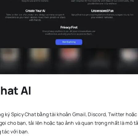
hat AI
g ký Spicy Chat bằng tài khoản Gmail, Discord, Twitter hoặc
ọi cho bạn, tải lên hoặc tạo ảnh và quan trọng nhất là mô tả 
 tác với bạn.