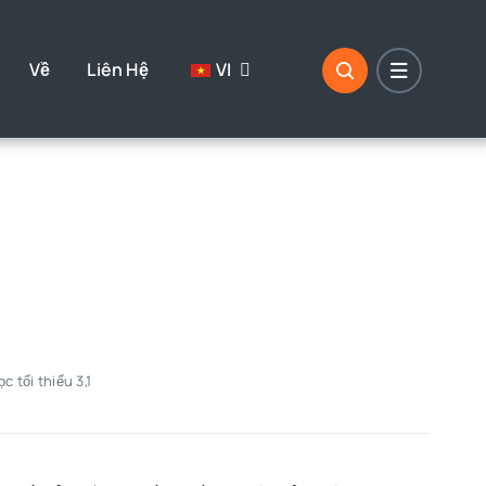
Về
Liên Hệ
VI
ọc tối thiểu 3,1