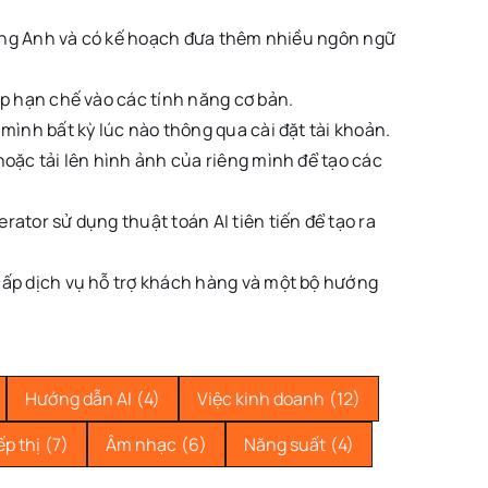
tiếng Anh và có kế hoạch đưa thêm nhiều ngôn ngữ
ập hạn chế vào các tính năng cơ bản.
 mình bất kỳ lúc nào thông qua cài đặt tài khoản.
oặc tải lên hình ảnh của riêng mình để tạo các
erator sử dụng thuật toán AI tiên tiến để tạo ra
cấp dịch vụ hỗ trợ khách hàng và một bộ hướng
Hướng dẫn AI
(4)
Việc kinh doanh
(12)
ếp thị
(7)
Âm nhạc
(6)
Năng suất
(4)