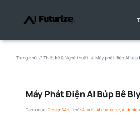
Chuyển
đến
T
nội
dung
Trang chủ
Thiết kế & Nghệ thuật
Máy phát điện AI búp 
Máy Phát Điện AI Búp Bê Bl
Danh mục:
Design&Art
thẻ:
AI arts
,
AI character
,
AI desig