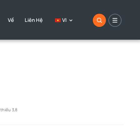
Về
Liên Hệ
VI
 thiểu 3,8