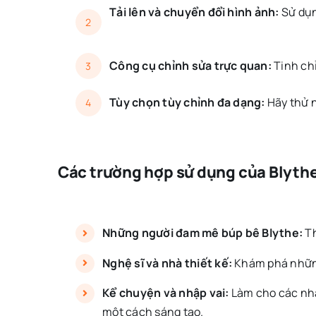
Tải lên và chuyển đổi hình ảnh:
Sử dụn
2
Công cụ chỉnh sửa trực quan:
Tinh chỉ
3
Tùy chọn tùy chỉnh đa dạng:
Hãy thử n
4
Các trường hợp sử dụng của Blythe
Những người đam mê búp bê Blythe:
Th
Nghệ sĩ và nhà thiết kế:
Khám phá những 
Kể chuyện và nhập vai:
Làm cho các nhâ
một cách sáng tạo.