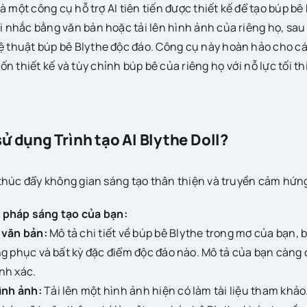
là một công cụ hỗ trợ AI tiên tiến được thiết kế để tạo búp b
 nhắc bằng văn bản hoặc tải lên hình ảnh của riêng họ, sau 
 thuật búp bê Blythe độc đáo. Công cụ này hoàn hảo cho các
thiết kế và tùy chỉnh búp bê của riêng họ với nỗ lực tối th
ử dụng Trình tạo AI Blythe Doll?
 thúc đẩy không gian sáng tạo thân thiện và truyền cảm hứn
pháp sáng tạo của bạn:
 văn bản:
Mô tả chi tiết về búp bê Blythe trong mơ của bạn, 
g phục và bất kỳ đặc điểm độc đáo nào. Mô tả của bạn càng cụ
nh xác.
hình ảnh:
Tải lên một hình ảnh hiện có làm tài liệu tham khảo