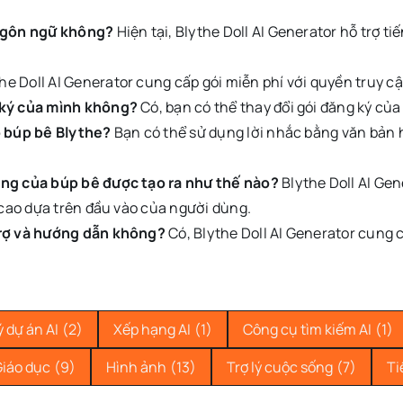
 ngôn ngữ không?
Hiện tại, Blythe Doll AI Generator hỗ trợ 
he Doll AI Generator cung cấp gói miễn phí với quyền truy c
 ký của mình không?
Có, bạn có thể thay đổi gói đăng ký của
o búp bê Blythe?
Bạn có thể sử dụng lời nhắc bằng văn bản h
ợng của búp bê được tạo ra như thế nào?
Blythe Doll AI Gen
 cao dựa trên đầu vào của người dùng.
trợ và hướng dẫn không?
Có, Blythe Doll AI Generator cung 
 dự án AI
(2)
Xếp hạng AI
(1)
Công cụ tìm kiếm AI
(1)
iáo dục
(9)
Hình ảnh
(13)
Trợ lý cuộc sống
(7)
Ti