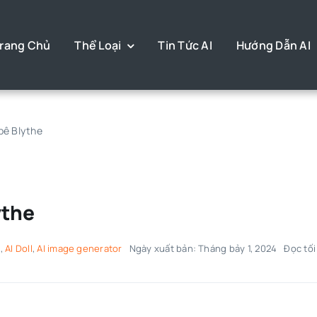
rang Chủ
Thể Loại
Tin Tức AI
Hướng Dẫn AI
bê Blythe
ythe
n
,
AI Doll
,
AI image generator
Ngày xuất bản: Tháng bảy 1, 2024
Đọc tối