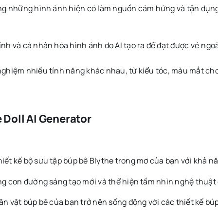
g những hình ảnh hiện có làm nguồn cảm hứng và tận dụng AI
nh và cá nhân hóa hình ảnh do AI tạo ra để đạt được vẻ ngo
ghiệm nhiều tính năng khác nhau, từ kiểu tóc, màu mắt cho
 Doll AI Generator
iết kế bộ sưu tập búp bê Blythe trong mơ của bạn với khả nă
con đường sáng tạo mới và thể hiện tầm nhìn nghệ thuật củ
n vật búp bê của bạn trở nên sống động với các thiết kế bú