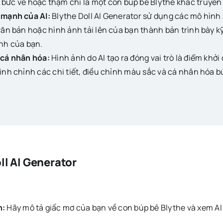
 bức vẽ hoặc thậm chí là một con búp bê Blythe khác truyề
 mạnh của AI:
Blythe Doll AI Generator sử dụng các mô hình 
văn bản hoặc hình ảnh tải lên của bạn thành bản trình bày k
ỉnh của bạn.
 cá nhân hóa:
Hình ảnh do AI tạo ra đóng vai trò là điểm khở
tinh chỉnh các chi tiết, điều chỉnh màu sắc và cá nhân hóa 
ll AI Generator
h:
Hãy mô tả giấc mơ của bạn về con búp bê Blythe và xem AI