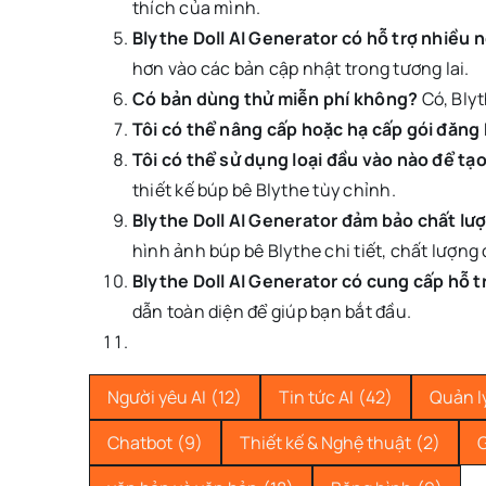
thích của mình.
Blythe Doll AI Generator có hỗ trợ nhiều
hơn vào các bản cập nhật trong tương lai.
Có bản dùng thử miễn phí không?
Có, Blyt
Tôi có thể nâng cấp hoặc hạ cấp gói đăng
Tôi có thể sử dụng loại đầu vào nào để tạ
thiết kế búp bê Blythe tùy chỉnh.
Blythe Doll AI Generator đảm bảo chất lư
hình ảnh búp bê Blythe chi tiết, chất lượng
Blythe Doll AI Generator có cung cấp hỗ 
dẫn toàn diện để giúp bạn bắt đầu.
Người yêu AI
(12)
Tin tức AI
(42)
Quản lý
Chatbot
(9)
Thiết kế & Nghệ thuật
(2)
G