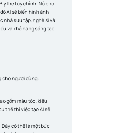
ê Blythe tùy chỉnh. Nó cho
đó AI sẽ biến hình ảnh
 nhà sưu tập, nghệ sĩ và
iểu và khả năng sáng tạo
g cho người dùng:
bao gồm màu tóc, kiểu
 thể thì việc tạo AI sẽ
. Đây có thể là một bức